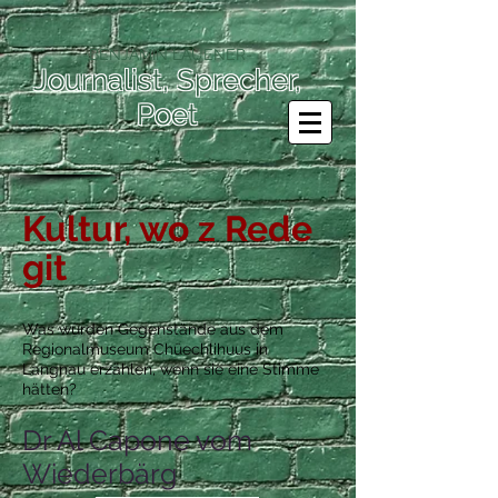
-BENJAMIN LAUENER-
Journalist, Sprecher,
Poet
Kultur, wo z Rede
git
Was würden Gegenstände aus dem
Regionalmuseum Chüechlihuus in
Langnau erzählen, wenn sie eine Stimme
hätten?
Dr Al Capone vom
Wiederbärg