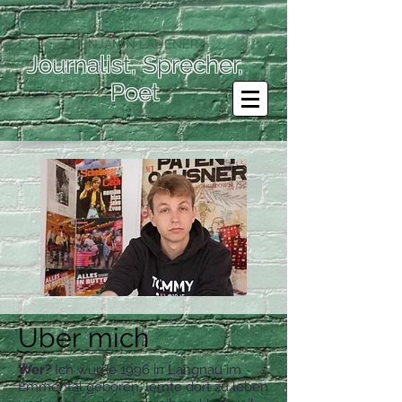
-BENJAMIN LAUENER-
Journalist, Sprecher,
Poet
Über mich
Wer?
Ich wurde 1996 in Langnau im
Emmental geboren, lernte dort zu leben